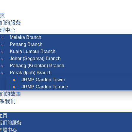
页
们的服务
理中心
Melaka Branch
Penang Branch
Kuala Lumpur Branch
Johor (Segamat) Branch
Pahang (Kuantan) Branch
Perak (Ipoh) Branch
JRMP Garden Tower
JRMP Garden Terrace
们的故事
系我们
主页
我们的服务
护理中心