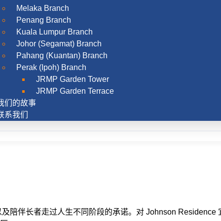
Melaka Branch
Penang Branch
Kuala Lumpur Branch
Johor (Segamat) Branch
Pahang (Kuantan) Branch
Perak (Ipoh) Branch
JRMP Garden Tower
JRMP Garden Terrace
我们的故事
联系我们
伴长者走过人生不同阶段的承诺。对 Johnson Residen