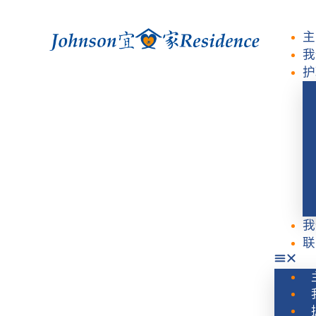
主
我
护
我
联